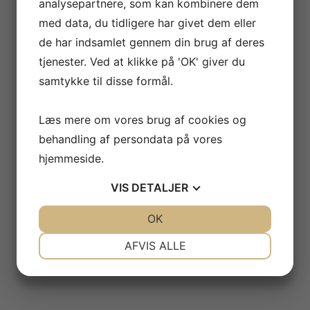
analysepartnere, som kan kombinere dem
med data, du tidligere har givet dem eller
de har indsamlet gennem din brug af deres
tjenester. Ved at klikke på 'OK' giver du
samtykke til disse formål.
Læs mere om vores brug af cookies og
behandling af persondata på vores
hjemmeside.
VIS
DETALJER
JA
NEJ
OK
JA
NEJ
NØDVENDIGE
PRÆFERENCER
AFVIS ALLE
JA
NEJ
JA
NEJ
MARKETING
STATISTIK