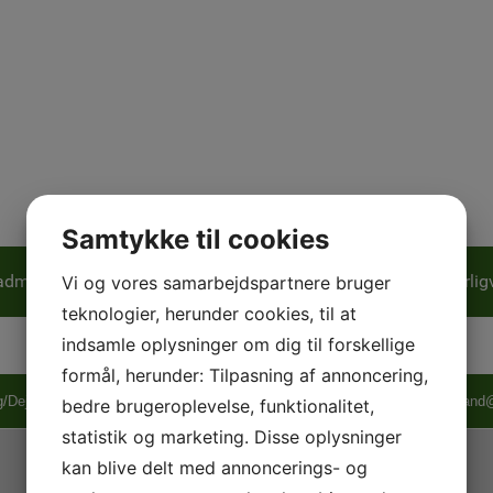
Samtykke til cookies
adminton
Puls og Styrke
MTB for børn
Naturlig
Vi og vores samarbejdspartnere bruger
teknologier, herunder cookies, til at
indsamle oplysninger om dig til forskellige
formål, herunder: Tilpasning af annoncering,
/Dejbjerg U&I | Enghavevej 17 | 6900 Skjern | Tlf.: 25382631 | mail: forman
bedre brugeroplevelse, funktionalitet,
statistik og marketing. Disse oplysninger
kan blive delt med annoncerings- og