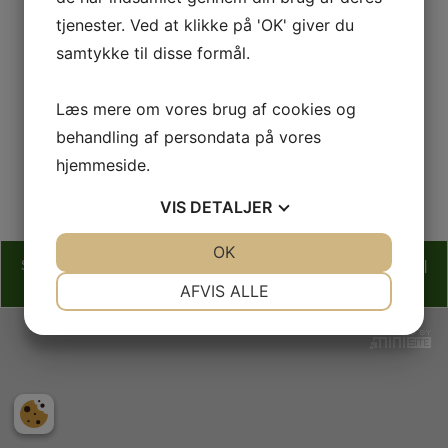
tjenester. Ved at klikke på 'OK' giver du
samtykke til disse formål.
Læs mere om vores brug af cookies og
Tilmelding og betaling
behandling af persondata på vores
hjemmeside.
Besøg vores side
VIS
DETALJER
JA
NEJ
OK
JA
NEJ
Stauning/Dejbjerg U&I | Enghavevej 17 | 6900 Skjern | Tlf.: 25382631 |
NØDVENDIGE
PRÆFERENCER
mail: formand@uogi.dk
AFVIS ALLE
JA
NEJ
JA
NEJ
MARKETING
STATISTIK