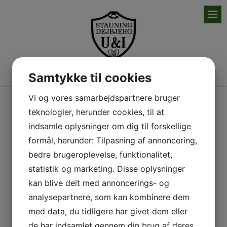
Stauning/Dejbjerg U&I
Samtykke til cookies
Vi og vores samarbejdspartnere bruger
teknologier, herunder cookies, til at
ARKIV 2025
indsamle oplysninger om dig til forskellige
formål, herunder: Tilpasning af annoncering,
bedre brugeroplevelse, funktionalitet,
statistik og marketing. Disse oplysninger
Hovedsponsor
kan blive delt med annoncerings- og
analysepartnere, som kan kombinere dem
med data, du tidligere har givet dem eller
de har indsamlet gennem din brug af deres