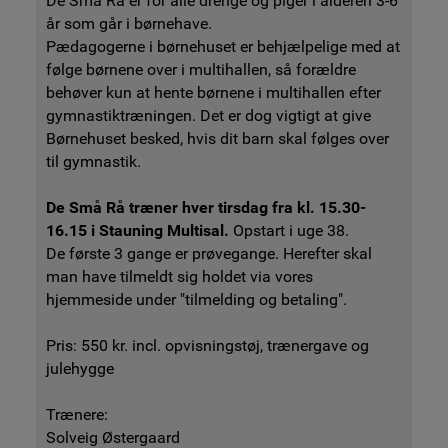
De Små Rå er for alle drenge og piger i alderen 3-6
år som går i børnehave.
Pædagogerne i børnehuset er behjælpelige med at
følge børnene over i multihallen, så forældre
behøver kun at hente børnene i multihallen efter
gymnastiktræningen. Det er dog vigtigt at give
Børnehuset besked, hvis dit barn skal følges over
til gymnastik.
De Små Rå træner hver tirsdag fra kl. 15.30-
16.15 i Stauning Multisal.
Opstart i uge 38.
De første 3 gange er prøvegange. Herefter skal
man have tilmeldt sig holdet via vores
hjemmeside under "tilmelding og betaling".
Pris: 550 kr. incl. opvisningstøj, trænergave og
julehygge
Trænere:
Solveig Østergaard