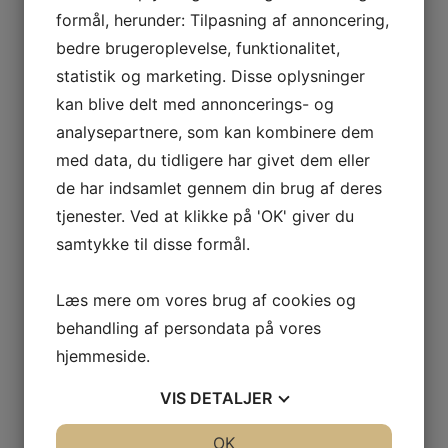
formål, herunder: Tilpasning af annoncering,
Trænere:
bedre brugeroplevelse, funktionalitet,
Hannah Morthorst
Line Nielsen
statistik og marketing. Disse oplysninger
kan blive delt med annoncerings- og
analysepartnere, som kan kombinere dem
Turbodrenge
med data, du tidligere har givet dem eller
Redigeret d. 02.08.2026
de har indsamlet gennem din brug af deres
Turbodrenge er for alle drenge i alderen fra 0.-3.
tjenester. Ved at klikke på 'OK' giver du
klasse.
samtykke til disse formål.
Turbo drenge er lige noget for dig, hvis du brænder
for action og fart over feltet. Vi arbejder med
spring, forhindringsbaner og stortrampolin.
Læs mere om vores brug af cookies og
Hver mandag eftermiddag fra 16.00 - 17.00 vil vi
behandling af persondata på vores
give den gas i Dejbjerglund Hallen, med en masse
spring, godt humør og plads til alle. Medbring
hjemmeside.
gymnastiktøjet.
VIS
DETALJER
- Vi glæder os til at se jer, til en god springtræning.
Pædagogerne i SFO i Stauning er behjælpelige
JA
NEJ
OK
JA
NEJ