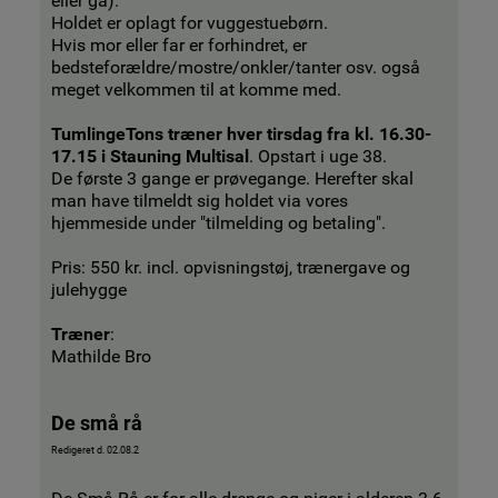
eller gå).
Holdet er oplagt for vuggestuebørn.
Hvis mor eller far er forhindret, er
bedsteforældre/mostre/onkler/tanter osv. også
meget velkommen til at komme med.
TumlingeTons træner hver tirsdag fra kl. 16.30-
17.15 i Stauning Multisal
.
Opstart i uge 38.
De første 3 gange er prøvegange. Herefter skal
man have tilmeldt sig holdet via vores
hjemmeside under "tilmelding og betaling".
Pris: 550 kr. incl. opvisningstøj, trænergave og
julehygge
Træner
:
Mathilde Bro
De små rå
Redigeret d. 02.08.2