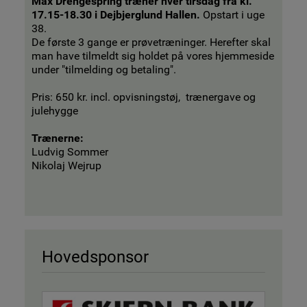
Max Drengespring træner hver tirsdag fra kl.
17.15-18.30 i Dejbjerglund Hallen.
Opstart i uge
38.
De første 3 gange er prøvetræninger. Herefter skal
man have tilmeldt sig holdet på vores hjemmeside
under "tilmelding og betaling".
Pris: 650 kr. incl. opvisningstøj, trænergave og
julehygge
Trænerne:
Ludvig Sommer
Nikolaj Wejrup
Hovedsponsor