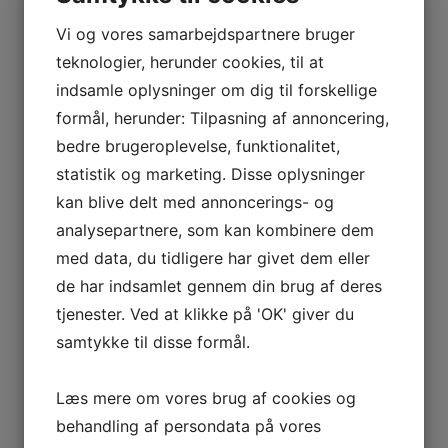
Tlf: 20857607
Mail:
kontingent@uogi.dk
Vi og vores samarbejdspartnere bruger
Kontaktperson: alt medlemsregistrering og kontingent
teknologier, herunder cookies, til at
indsamle oplysninger om dig til forskellige
formål, herunder: Tilpasning af annoncering,
Kasserer
Laila Dyrholm
bedre brugeroplevelse, funktionalitet,
Tlf: 23230522
statistik og marketing. Disse oplysninger
Mail:
kasserer@uogi.dk
Kontaktperson: økononmi
kan blive delt med annoncerings- og
analysepartnere, som kan kombinere dem
med data, du tidligere har givet dem eller
PR-ansvarlig
de har indsamlet gennem din brug af deres
Henriette Lønberg Bach
tjenester. Ved at klikke på 'OK' giver du
Tlf: 93 80 57 28
Mail:
hjemmeside@uogi.dk
samtykke til disse formål.
Kontaktperson: hjemmesiden, facebook og Sport&Godt
Læs mere om vores brug af cookies og
behandling af persondata på vores
Sekretær
Stine Karlsen