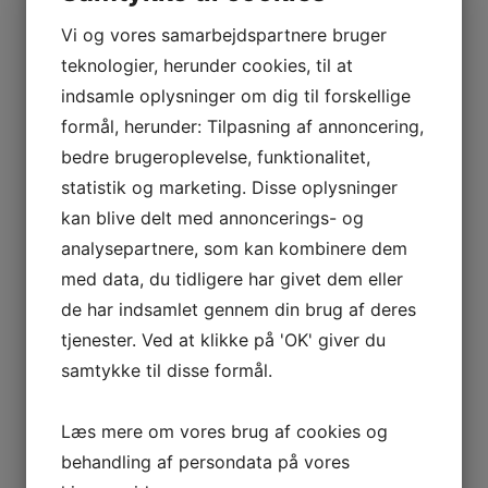
I stedet kickstarter vi dette
forår et helt nyt tiltag
Vi og vores samarbejdspartnere bruger
"Vejen mod stjernerne".
teknologier, herunder cookies, til at
Målet er naturligvis
boldspil, og derudover er godt humør og fællesskab to
indsamle oplysninger om dig til forskellige
meget vigtige elementer.
formål, herunder: Tilpasning af annoncering,
Vi ønsker, at tilbyde forskellige aktiviteter, men ligesom så
bedre brugeroplevelse, funktionalitet,
meget andet, så kræver det en tålmodig og god
statistik og marketing. Disse oplysninger
frontperson, der vil stå for træningen.
kan blive delt med annoncerings- og
Damefodbold:
analysepartnere, som kan kombinere dem
Stauning-Dejbjerg U&I samarbejder med øvrige foreninger
i "FriskVind". Vi vil derfor opfordre til damefodbold i Lem
med data, du tidligere har givet dem eller
Boldklub, hvor du kan læse mere om deres seniorhold
de har indsamlet gennem din brug af deres
på
http://lemboldklub.dk/fodbold/
tjenester. Ved at klikke på 'OK' giver du
samtykke til disse formål.
Er der en frivillig gemt i maven?
Skulle du have lyst til at starte et hold op i Stauning-
Læs mere om vores brug af cookies og
Dejbjerg U&I, så kontakt Karen Lundgaard Agerholm på
tlf.: 25382631. Vi har rekvisitterne, eller tilkøber gerne nye,
behandling af persondata på vores
hvis blot du og evt. nogle hjælpere er klar til at tage dig af