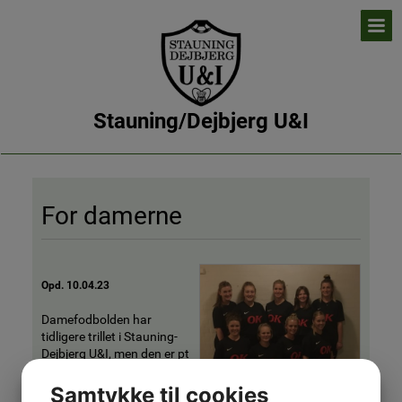
Stauning/Dejbjerg U&I
For damerne
Opd. 10.04.23
Damefodbolden har
tidligere trillet i Stauning-
Dejbjerg U&I, men den er pt
på pause.
Samtykke til cookies